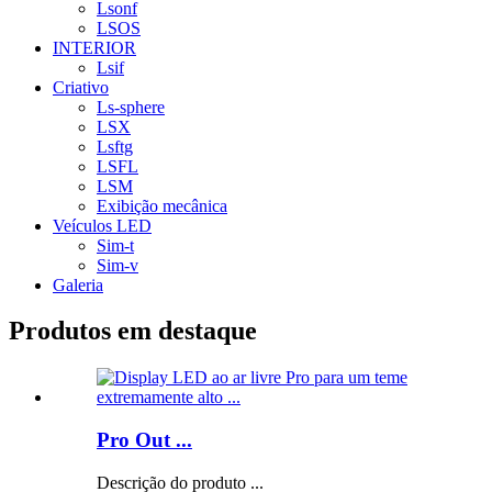
Lsonf
LSOS
INTERIOR
Lsif
Criativo
Ls-sphere
LSX
Lsftg
LSFL
LSM
Exibição mecânica
Veículos LED
Sim-t
Sim-v
Galeria
Produtos em destaque
Pro Out ...
Descrição do produto ...