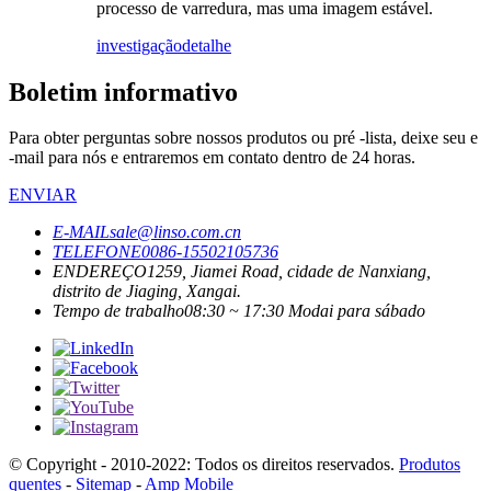
processo de varredura, mas uma imagem estável.
investigação
detalhe
Boletim informativo
Para obter perguntas sobre nossos produtos ou pré -lista, deixe seu e
-mail para nós e entraremos em contato dentro de 24 horas.
ENVIAR
E-MAIL
sale@linso.com.cn
TELEFONE
0086-15502105736
ENDEREÇO
1259, Jiamei Road, cidade de Nanxiang,
distrito de Jiaging, Xangai.
Tempo de trabalho
08:30 ~ 17:30 Modai para sábado
© Copyright - 2010-2022: Todos os direitos reservados.
Produtos
quentes
-
Sitemap
-
Amp Mobile