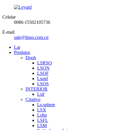
Celular
0086-15502105736
E-mail
sale@linso.com.cn
Lar
Produtos
Dooh
LSRSO
LSON
LSOF
Lsonf
LSOS
INTERIOR
Lsif
Criativo
Ls-sphere
LSX
Lsftg
LSFL
LSM