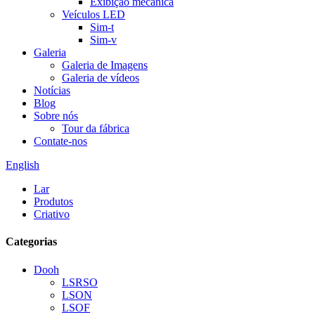
Exibição mecânica
Veículos LED
Sim-t
Sim-v
Galeria
Galeria de Imagens
Galeria de vídeos
Notícias
Blog
Sobre nós
Tour da fábrica
Contate-nos
English
Lar
Produtos
Criativo
Categorias
Dooh
LSRSO
LSON
LSOF